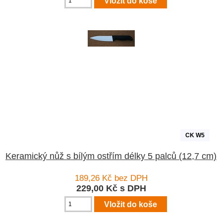
CK W5
Keramický nůž s bílým ostřím délky 5 palců (12,7 cm)
189,26 Kč bez DPH
229,00 Kč s DPH