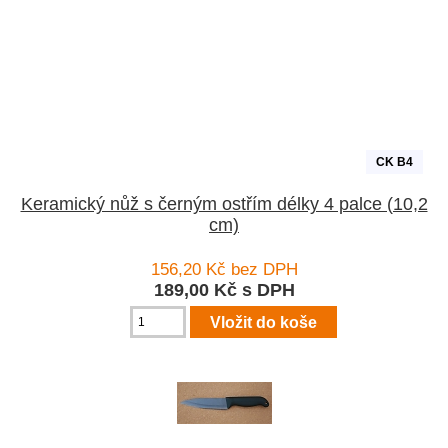
CK B4
Keramický nůž s černým ostřím délky 4 palce (10,2
cm)
156,20 Kč bez DPH
189,00 Kč s DPH