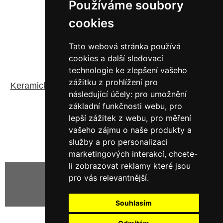
Používáme soubory
cookies
Tato webová stránka používá
cookies a další sledovací
CK B6
technologie ke zlepšení vašeho
zážitku z prohlížení pro
Keramický nůž s černým ostřím délky 6 palců (15,2
následující účely:
pro umožnění
cm)
základní funkčnosti webu
,
pro
lepší zážitek z webu
,
pro měření
230,58 Kč bez DPH
279,00 Kč s DPH
vašeho zájmu o naše produkty a
služby a pro personalizaci
marketingových interakcí
,
chcete-
li zobrazovat reklamy které jsou
pro vás relevantnější
.
Zobrazeno
1
až
8
(z
8
produktů)
Souhlasím