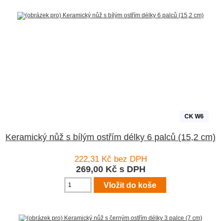
CK W6
Keramický nůž s bílým ostřím délky 6 palců (15,2 cm)
222,31 Kč bez DPH
269,00 Kč s DPH