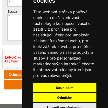
cookies
Tato webová stránka používá
Zpráva:
cookies a další sledovací
technologie ke zlepšení vašeho
zážitku z prohlížení pro
následující účely:
pro umožnění
základní funkčnosti webu
,
pro
lepší zážitek z webu
,
pro měření
vašeho zájmu o naše produkty a
služby a pro personalizaci
marketingových interakcí
,
chcete-
li zobrazovat reklamy které jsou
pro vás relevantnější
.
Zpět
Souhlasím
Odmítám
Upravit mé předvolby