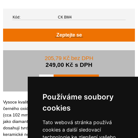
Kód:
CK BM4
Zeptejte se
205,79 Kč bez DPH
249,00 Kč s DPH
Používáme soubory
Vysoce kvalitní moderní keramický nůž s lesklým černým ostřím z
cookies
černého oxidu zirkonia a černou rukojetí. Ostří nože má délku 4"
(cca 102 mm). Nůž se nemusí ostřit, protože čepel je tvrdá téměř
jako diamant, ale zároveň je také tak křehká. Nejlepší ocelové nože
Tato webová stránka používá
dosahují tvrdosti 5,6 stupňů (dle mooshovy stupnice tvrdosti) a
cookies a další sledovací
keramické nože mají tvrdost 8,2 stupňů (10 má diamant). Nůž je
technologie ke zlepšení vašeho